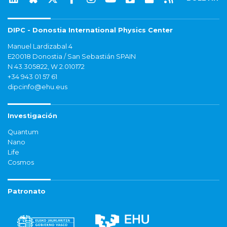
DIPC - Donostia International Physics Center
Manuel Lardizabal 4
E20018 Donostia / San Sebastián SPAIN
N 43.305822, W 2.010172
+34 943 01 57 61
dipcinfo@ehu.eus
Investigación
Quantum
Nano
Life
Cosmos
Patronato