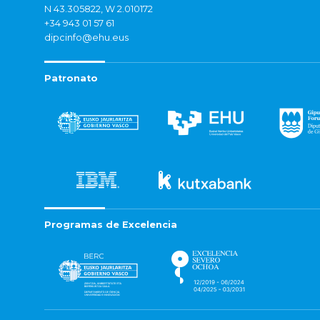
N 43.305822, W 2.010172
+34 943 01 57 61
dipcinfo@ehu.eus
Patronato
Programas de Excelencia