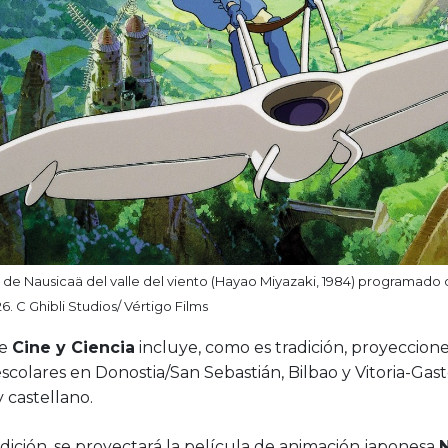
e Nausicaä del valle del viento (Hayao Miyazaki, 1984) programado d
6. C Ghibli Studios/ Vértigo Films
de
Cine y Ciencia
incluye, como es tradición, proyeccione
scolares en Donostia/San Sebastián, Bilbao y Vitoria-Gast
 castellano.
dición, se proyectará la película de animación japonesa
N