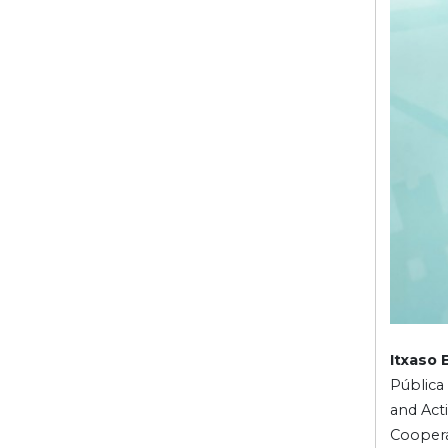
Itxaso 
Pública
and Acti
Coopera