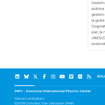
Gestión
pública 
gestión 
la gobe
Gogorat
paz, la 
UNESCO, 
sostenib
BOL
DIPC - Donostia International Physics Center
Manuel Lardizabal 4
E20018 Donostia / San Sebastián SPAIN