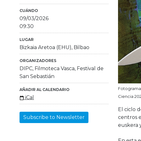
CUÁNDO
09/03/2026
09:30
LUGAR
Bizkaia Aretoa (EHU), Bilbao
ORGANIZADORES
DIPC, Filmoteca Vasca, Festival de
San Sebastián
Fotograma d
AÑADIR AL CALENDARIO
Ciencia 202
iCal
El ciclo 
centros e
Subscribe to Newsletter
euskera y
En esta e