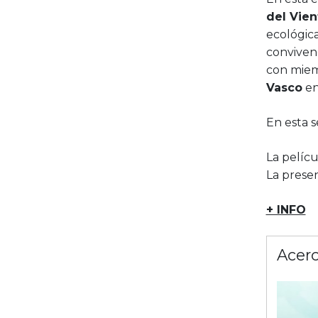
del Vien
ecológica
conviven
con mie
Vasco
en
En esta s
La pelícu
La prese
+ INFO
Acerc