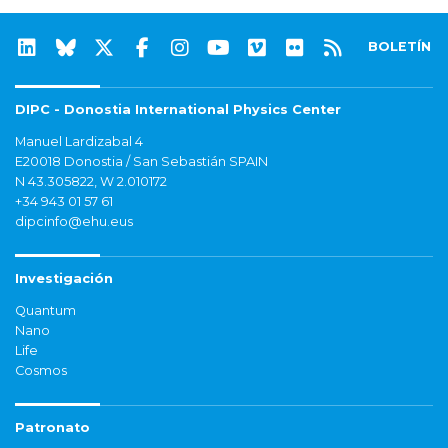
BOLETÍN
DIPC - Donostia International Physics Center
Manuel Lardizabal 4
E20018 Donostia / San Sebastián SPAIN
N 43.305822, W 2.010172
+34 943 01 57 61
dipcinfo@ehu.eus
Investigación
Quantum
Nano
Life
Cosmos
Patronato