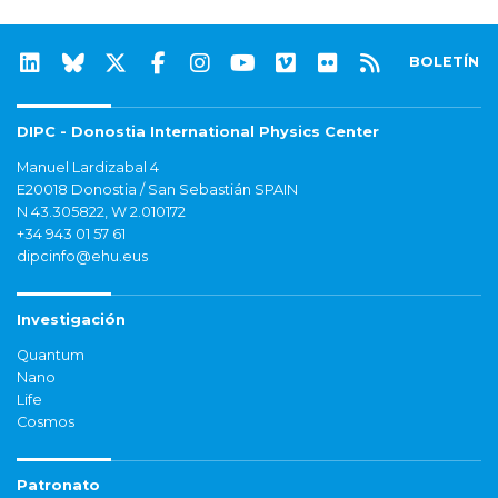
BOLETÍN
DIPC - Donostia International Physics Center
Manuel Lardizabal 4
E20018 Donostia / San Sebastián SPAIN
N 43.305822, W 2.010172
+34 943 01 57 61
dipcinfo@ehu.eus
Investigación
Quantum
Nano
Life
Cosmos
Patronato