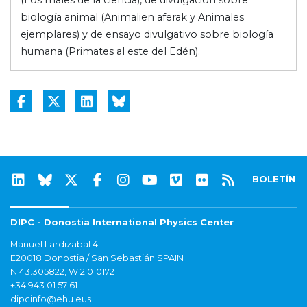
biología animal (Animalien aferak y Animales
ejemplares) y de ensayo divulgativo sobre biología
humana (Primates al este del Edén).
BOLETÍN
DIPC - Donostia International Physics Center
Manuel Lardizabal 4
E20018 Donostia / San Sebastián SPAIN
N 43.305822, W 2.010172
+34 943 01 57 61
dipcinfo@ehu.eus