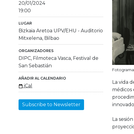
20/01/2024
19:00
LUGAR
Bizkaia Aretoa UPV/EHU - Auditorio
Mitxelena, Bilbao
ORGANIZADORES
DIPC, Filmoteca Vasca, Festival de
San Sebastián
Fotograma d
AÑADIR AL CALENDARIO
La vida d
iCal
médicos 
procedim
innovado
Subscribe to Newsletter
La sesió
proyecció