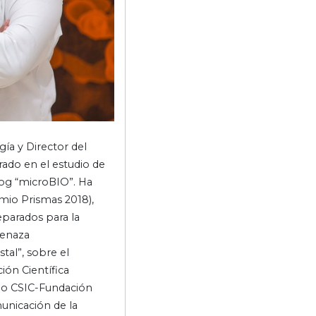
ía y Director del
rado en el estudio de
blog “microBIO”. Ha
emio Prismas 2018),
eparados para la
menaza
stal”, sobre el
ión Científica
emio CSIC-Fundación
unicación de la