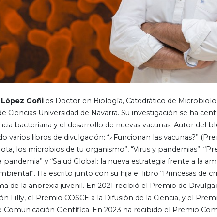
 López Goñi
es Doctor en Biología, Catedrático de Microbiolog
e Ciencias Universidad de Navarra. Su investigación se ha cent
encia bacteriana y el desarrollo de nuevas vacunas. Autor del 
o varios libros de divulgación: “¿Funcionan las vacunas?” (Pr
iota, los microbios de tu organismo”, “Virus y pandemias”, “Pr
 pandemia” y “Salud Global: la nueva estrategia frente a la a
iental”. Ha escrito junto con su hija el libro “Princesas de cri
 de la anorexia juvenil. En 2021 recibió el Premio de Divulgac
n Lilly, el Premio COSCE a la Difusión de la Ciencia, y el Pr
 Comunicación Científica. En 2023 ha recibido el Premio Com