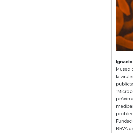
Ignacio
Museo d
la virul
publicad
“Microb
próxima
medioamb
problema
Fundació
BBVA de