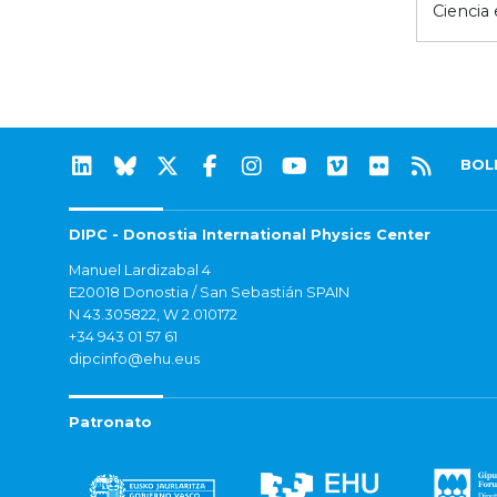
Ciencia
BOL
DIPC - Donostia International Physics Center
Manuel Lardizabal 4
E20018 Donostia / San Sebastián SPAIN
N 43.305822, W 2.010172
+34 943 01 57 61
dipcinfo@ehu.eus
Patronato