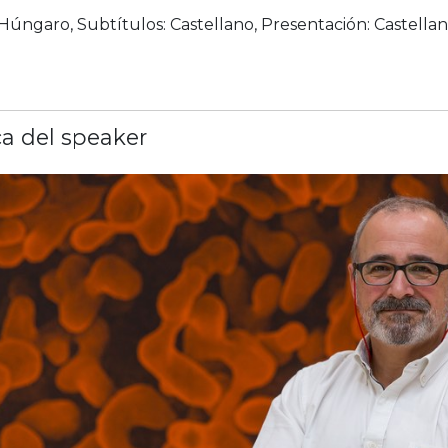
: Húngaro,
Subtítulos: Castellano,
Presentación: Castellan
a del speaker