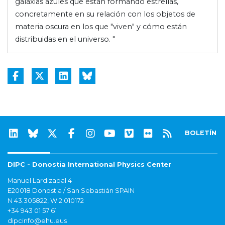
galaxias azules que están formando estrellas,
concretamente en su relación con los objetos de
materia oscura en los que "viven" y cómo están
distribuidas en el universo. "
BOLETÍN
DIPC - Donostia International Physics Center
Manuel Lardizabal 4
E20018 Donostia / San Sebastián SPAIN
N 43.305822, W 2.010172
+34 943 01 57 61
dipcinfo@ehu.eus