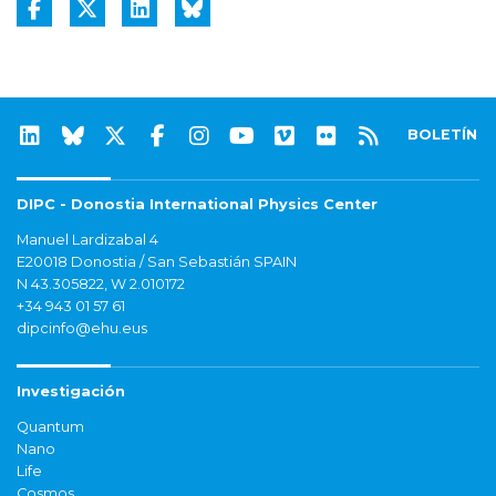
BOLETÍN
DIPC - Donostia International Physics Center
Manuel Lardizabal 4
E20018 Donostia / San Sebastián SPAIN
N 43.305822, W 2.010172
+34 943 01 57 61
dipcinfo@ehu.eus
Investigación
Quantum
Nano
Life
Cosmos