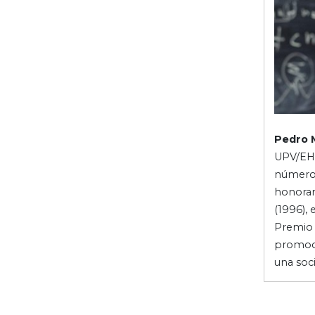
Pedro 
UPV/EHU
número 
honorar
(1996), 
Premio 
promoci
una soc