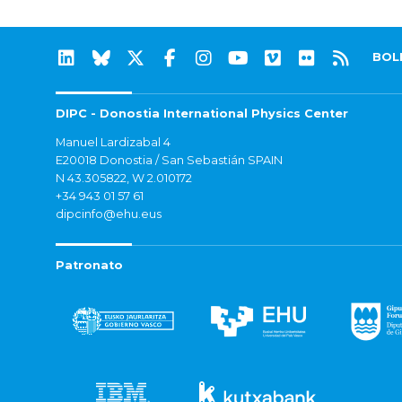
BOL
DIPC - Donostia International Physics Center
Manuel Lardizabal 4
E20018 Donostia / San Sebastián SPAIN
N 43.305822, W 2.010172
+34 943 01 57 61
dipcinfo@ehu.eus
Patronato