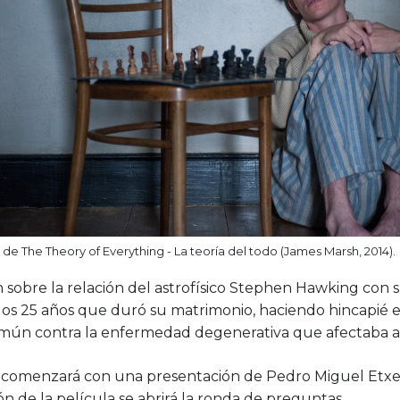
e The Theory of Everything - La teoría del todo (James Marsh, 2014).
 sobre la relación del astrofísico Stephen Hawking con 
los 25 años que duró su matrimonio, haciendo hincapié 
mún contra la enfermedad degenerativa que afectaba al 
n comenzará con una presentación de Pedro Miguel Etxen
n de la película se abrirá la ronda de preguntas.