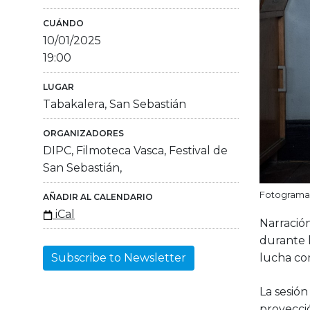
CUÁNDO
10/01/2025
19:00
LUGAR
Tabakalera, San Sebastián
ORGANIZADORES
DIPC, Filmoteca Vasca, Festival de
San Sebastián,
Fotograma d
AÑADIR AL CALENDARIO
iCal
Narración
durante 
lucha co
Subscribe to Newsletter
La sesió
proyecció