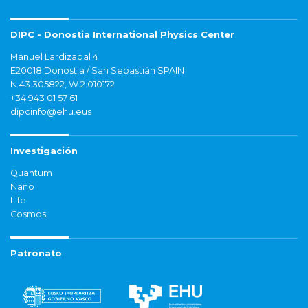
DIPC - Donostia International Physics Center
Manuel Lardizabal 4
E20018 Donostia / San Sebastián SPAIN
N 43.305822, W 2.010172
+34 943 01 57 61
dipcinfo@ehu.eus
Investigación
Quantum
Nano
Life
Cosmos
Patronato