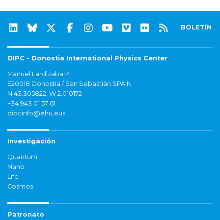
BOLETÍN
DIPC - Donostia International Physics Center
Manuel Lardizabal 4
E20018 Donostia / San Sebastián SPAIN
N 43.305822, W 2.010172
+34 943 01 57 61
dipcinfo@ehu.eus
Investigación
Quantum
Nano
Life
Cosmos
Patronato