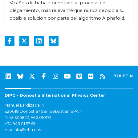
50 años de trabajo orientado al proceso de
plegamiento, más relevante que nunca debido a su
posible solución por parte del algoritmo Alphafold.
BOLETÍN
DIPC - Donostia International Physics Center
Manuel Lardizabal 4
E20018 Donostia / San Sebastián SPAIN
N 43.305822, W 2.010172
+34 943 01 57 61
dipcinfo@ehu.eus