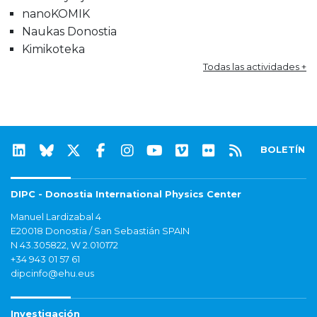
nanoKOMIK
Naukas Donostia
Kimikoteka
Todas las actividades +
BOLETÍN
DIPC - Donostia International Physics Center
Manuel Lardizabal 4
E20018 Donostia / San Sebastián SPAIN
N 43.305822, W 2.010172
+34 943 01 57 61
dipcinfo@ehu.eus
Investigación