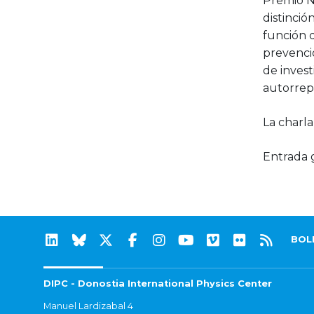
Premio N
distinció
función d
prevenció
de invest
autorrepl
La charla
Entrada g
BOL
DIPC - Donostia International Physics Center
Manuel Lardizabal 4