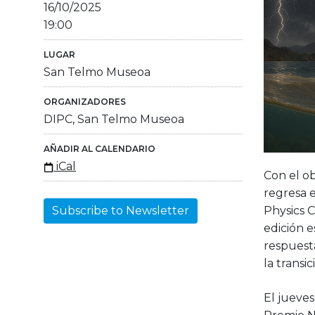
16/10/2025
19:00
LUGAR
San Telmo Museoa
ORGANIZADORES
DIPC, San Telmo Museoa
AÑADIR AL CALENDARIO
iCal
Con el ob
regresa 
Physics 
Subscribe to Newsletter
edición 
respuesta
la transi
El jueves