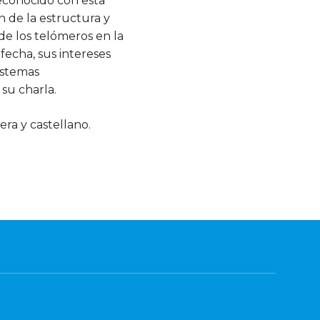
reconocido con esta
 de la estructura y
de los telómeros en la
fecha, sus intereses
sistemas
su charla.
era y castellano.