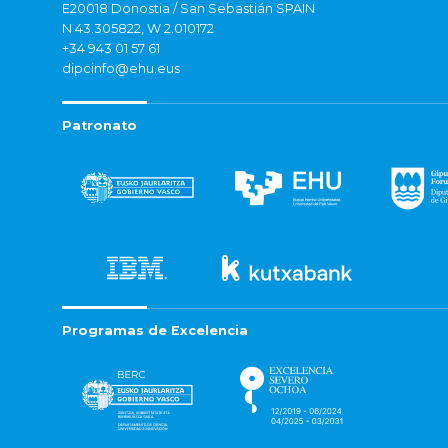
E20018 Donostia / San Sebastián SPAIN
N 43.305822, W 2.010172
+34 943 01 57 61
dipcinfo@ehu.eus
Patronato
Programas de Excelencia