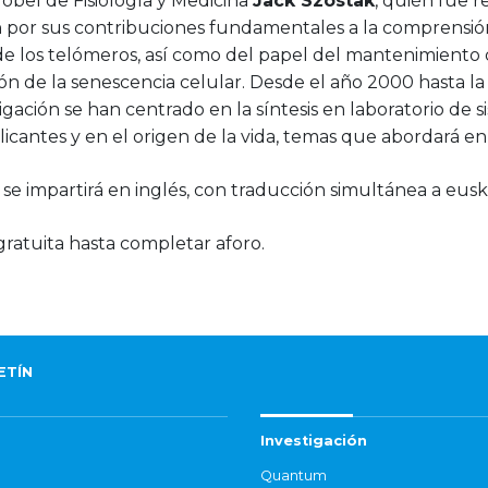
obel de Fisiología y Medicina
Jack Szostak
, quién fue 
n por sus contribuciones fundamentales a la comprensión
e los telómeros, así como del papel del mantenimiento 
n de la senescencia celular. Desde el año 2000 hasta la 
igación se han centrado en la síntesis en laboratorio de 
icantes y en el origen de la vida, temas que abordará en 
 se impartirá en inglés, con traducción simultánea a eusk
ratuita hasta completar aforo.
ETÍN
Investigación
Quantum