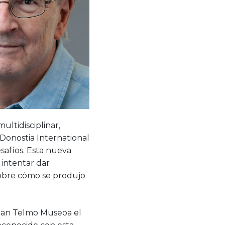
ultidisciplinar,
 Donostia International
afíos. Esta nueva
 intentar dar
a sobre cómo se produjo
n San Telmo Museoa el