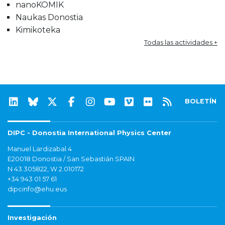
nanoKOMIK
Naukas Donostia
Kimikoteka
Todas las actividades +
BOLETÍN
DIPC - Donostia International Physics Center
Manuel Lardizabal 4
E20018 Donostia / San Sebastián SPAIN
N 43.305822, W 2.010172
+34 943 01 57 61
dipcinfo@ehu.eus
Investigación