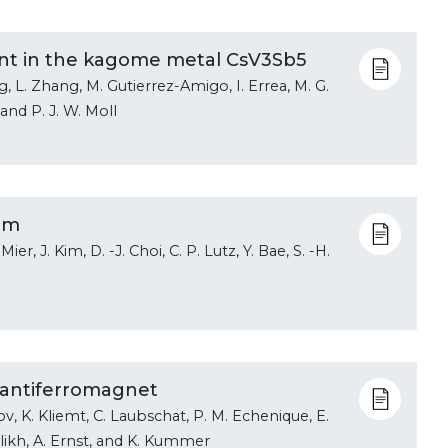
oint in the kagome metal CsV3Sb5
, L. Zhang, M. Gutierrez-Amigo, I. Errea, M. G.
 and P. J. W. Moll
orm
ier, J. Kim, D. -J. Choi, C. P. Lutz, Y. Bae, S. -H.
c antiferromagnet
ov, K. Kliemt, C. Laubschat, P. M. Echenique, E.
Vyalikh, A. Ernst, and K. Kummer