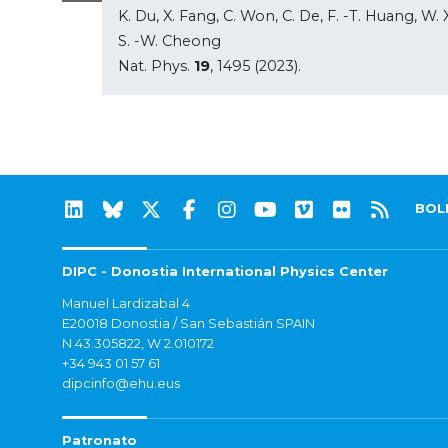
K. Du, X. Fang, C. Won, C. De, F. -T. Huang, W.
S. -W. Cheong
Nat. Phys.
19
, 1495 (2023).
BOL
DIPC - Donostia International Physics Center
Manuel Lardizabal 4
E20018 Donostia / San Sebastián SPAIN
N 43.305822, W 2.010172
+34 943 01 57 61
dipcinfo@ehu.eus
Patronato