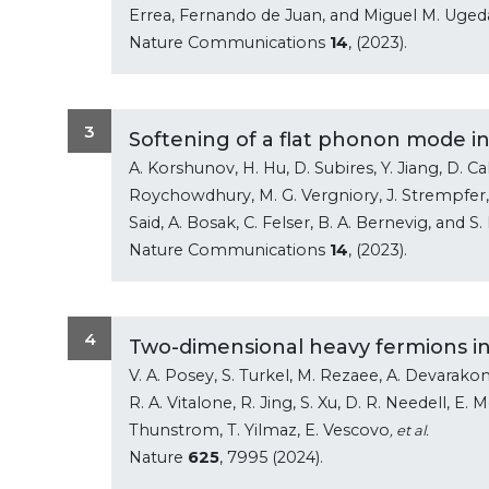
Errea, Fernando de Juan, and Miguel M. Uged
Nature Communications
14
, (2023).
3
Softening of a flat phonon mode 
A. Korshunov, H. Hu, D. Subires, Y. Jiang, D. Ca
Roychowdhury, M. G. Vergniory, J. Strempfer, 
Said, A. Bosak, C. Felser, B. A. Bernevig, and 
Nature Communications
14
, (2023).
4
Two-dimensional heavy fermions in
V. A. Posey, S. Turkel, M. Rezaee, A. Devarakond
R. A. Vitalone, R. Jing, S. Xu, D. R. Needell, E. Me
Thunstrom, T. Yilmaz, E. Vescovo
, et al.
Nature
625
, 7995 (2024).