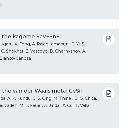
a
in the kagome ScV6Sn6
lugaru, X. Feng, A. Rajapitamahuni, C. Yi, S.
C. Shekhar, E. Vescovo, D. Chernyshov, A. H.
S. Blanco-Canosa
 the van der Waals metal CeSiI
a, A. K. Kundu, C. S. Ong, M. Thinel, D. G. Chica,
irzadeh, M. L. Feuer, A. Jindal, X. Cui, T. Valla, P.