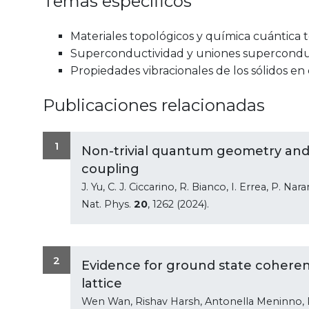
Temas específicos
Materiales topológicos y química cuántica t
Superconductividad y uniones superconduc
Propiedades vibracionales de los sólidos e
Publicaciones relacionadas
1
Non-trivial quantum geometry and
coupling
J. Yu, C. J. Ciccarino, R. Bianco, I. Errea, P. Na
Nat. Phys.
20
, 1262 (2024).
2
Evidence for ground state cohere
lattice
Wen Wan, Rishav Harsh, Antonella Meninno, P