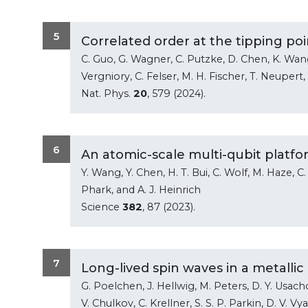
5
Correlated order at the tipping p
C. Guo, G. Wagner, C. Putzke, D. Chen, K. Wang
Vergniory, C. Felser, M. H. Fischer, T. Neupert,
Nat. Phys.
20
, 579 (2024).
6
An atomic-scale multi-qubit platf
Y. Wang, Y. Chen, H. T. Bui, C. Wolf, M. Haze, C. M
Phark, and A. J. Heinrich
Science
382
, 87 (2023).
7
Long-lived spin waves in a metalli
G. Poelchen, J. Hellwig, M. Peters, D. Y. Usach
V. Chulkov, C. Krellner, S. S. P. Parkin, D. V. 