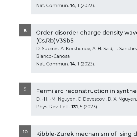
Nat. Commun.
14
, 1 (2023).
8
Order-disorder charge density wave
(Cs,Rb)V3Sb5
D. Subires, A. Korshunov, A. H. Said, L. Sanchez,
Blanco-Canosa
Nat. Commun.
14
, 1 (2023).
9
Fermi arc reconstruction in synthet
D. -H. -M. Nguyen, C. Devescovi, D. X. Nguyen
Phys. Rev. Lett.
131
, 5 (2023).
10
Kibble-Zurek mechanism of Ising 