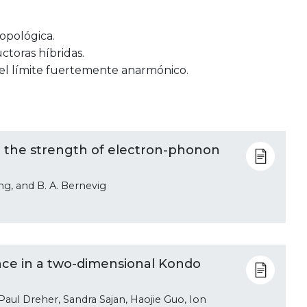
opológica.
toras híbridas.
n el límite fuertemente anarmónico.
 the strength of electron-phonon
rang, and B. A. Bernevig
nce in a two-dimensional Kondo
aul Dreher, Sandra Sajan, Haojie Guo, Ion