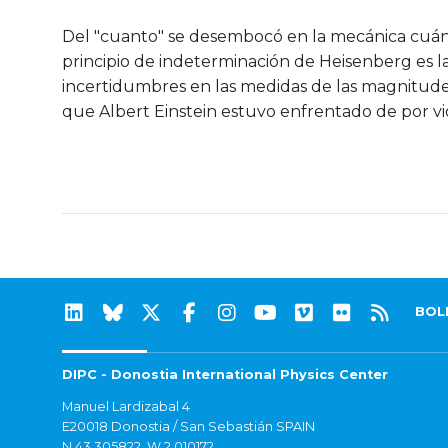
Del "cuanto" se desembocó en la mecánica cuánt
principio de indeterminación de Heisenberg es la
incertidumbres en las medidas de las magnitudes
que Albert Einstein estuvo enfrentado de por vi
BOL
DIPC - Donostia International Physics Center
Manuel Lardizabal 4
E20018 Donostia / San Sebastián SPAIN
N 43.305822, W 2.010172