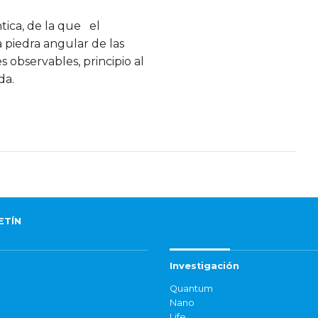
ica, de la que el
 piedra angular de las
 observables, principio al
da.
ETÍN
Investigación
Quantum
Nano
Life