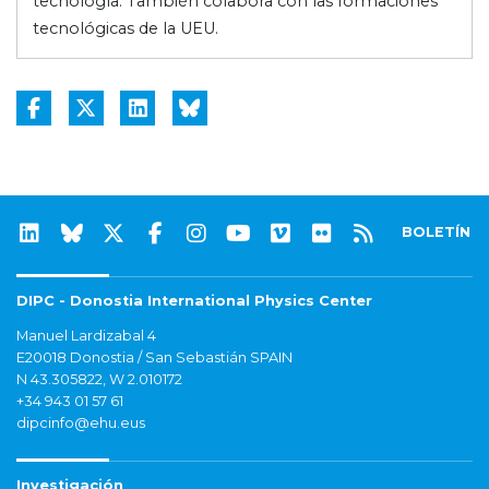
tecnología. También colabora con las formaciones
tecnológicas de la UEU.
BOLETÍN
DIPC - Donostia International Physics Center
Manuel Lardizabal 4
E20018 Donostia / San Sebastián SPAIN
N 43.305822, W 2.010172
+34 943 01 57 61
dipcinfo@ehu.eus
Investigación