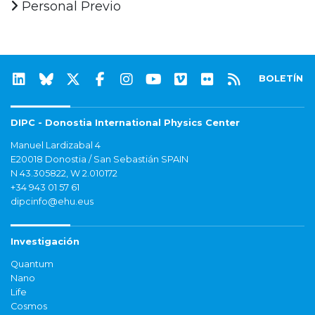
Personal Previo
BOLETÍN
DIPC - Donostia International Physics Center
Manuel Lardizabal 4
E20018 Donostia / San Sebastián SPAIN
N 43.305822, W 2.010172
+34 943 01 57 61
dipcinfo@ehu.eus
Investigación
Quantum
Nano
Life
Cosmos