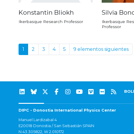
Konstantin Bliokh
Silvia Bono
Ikerbasque Research Professor
Ikerbasque Res
Professor
1
2
3
4
5
9 elementos siguientes
BOL
DIPC - Donostia International Physics Center
Manuel Lardizabal 4
E20018 Donostia / San Sebastián SPAIN
N 43.305822, W 2.010172