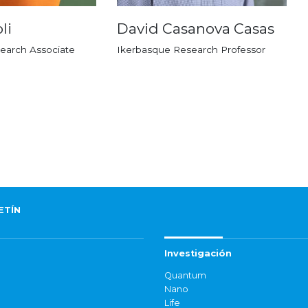
li
David Casanova Casas
earch Associate
Ikerbasque Research Professor
ETÍN
Investigación
Quantum
Nano
Life