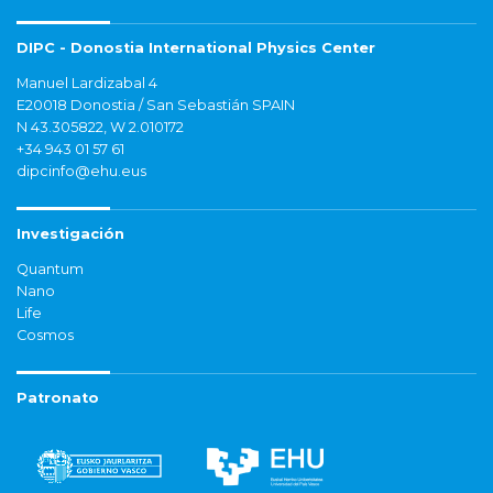
DIPC - Donostia International Physics Center
Manuel Lardizabal 4
E20018 Donostia / San Sebastián SPAIN
N 43.305822, W 2.010172
+34 943 01 57 61
dipcinfo@ehu.eus
Investigación
Quantum
Nano
Life
Cosmos
Patronato