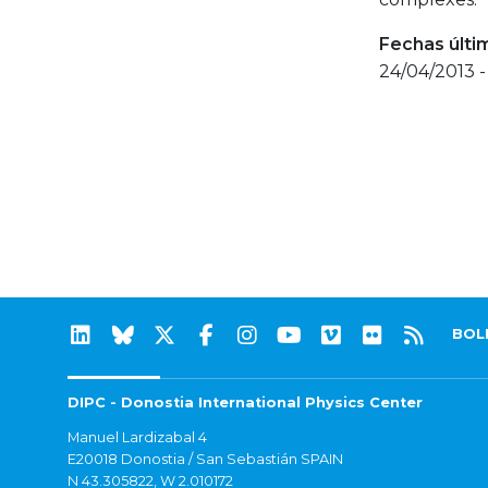
Fechas últi
24/04/2013 -
BOL
DIPC - Donostia International Physics Center
Manuel Lardizabal 4
E20018 Donostia / San Sebastián SPAIN
N 43.305822, W 2.010172