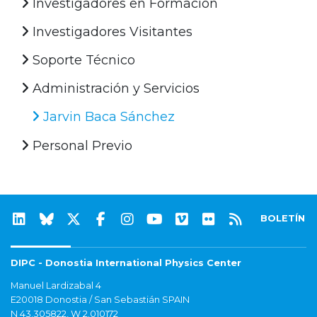
Investigadores en Formación
Investigadores Visitantes
Soporte Técnico
Administración y Servicios
Jarvin Baca Sánchez
Personal Previo
BOLETÍN
DIPC - Donostia International Physics Center
Manuel Lardizabal 4
E20018 Donostia / San Sebastián SPAIN
N 43.305822, W 2.010172