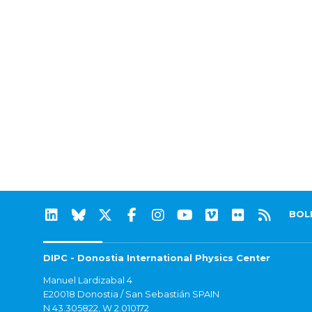
BOL
DIPC - Donostia International Physics Center
Manuel Lardizabal 4
E20018 Donostia / San Sebastián SPAIN
N 43.305822, W 2.010172