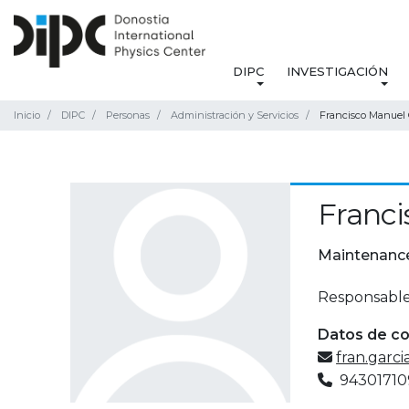
DIPC
INVESTIGACIÓN
Inicio
DIPC
Personas
Administración y Servicios
Francisco Manuel
Franci
Maintenanc
Responsable
Datos de c
fran.garc
94301710