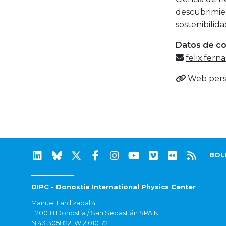
descubrimien
sostenibilida
Datos de c
felix.fer
Web pers
BOL
DIPC - Donostia International Physics Center
Manuel Lardizabal 4
E20018 Donostia / San Sebastián SPAIN
N 43.305822, W 2.010172