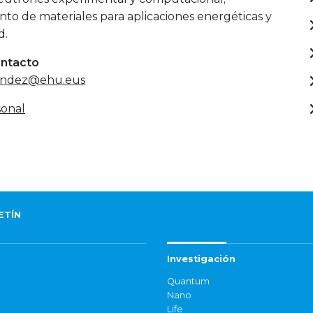
to de materiales para aplicaciones energéticas y
d.
ontacto
nandez@ehu.eus
onal
ETÍN
Investigación
Quantum
Nano
Life