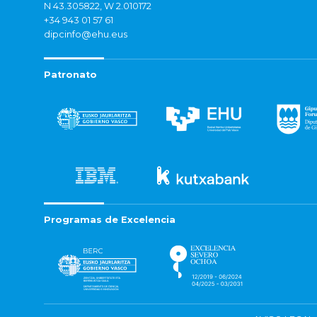
N 43.305822, W 2.010172
+34 943 01 57 61
dipcinfo@ehu.eus
Patronato
Programas de Excelencia