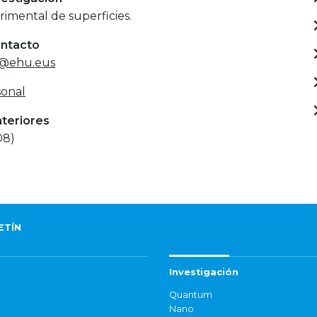
rimental de superficies.
ontacto
li@ehu.eus
onal
nteriores
08)
ETÍN
Investigación
Quantum
Nano