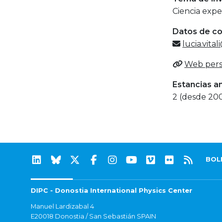
Ciencia expe
Datos de c
lucia.vita
Web pers
Estancias a
2 (desde 20
BOL
DIPC - Donostia International Physics Center
Manuel Lardizabal 4
E20018 Donostia / San Sebastián SPAIN