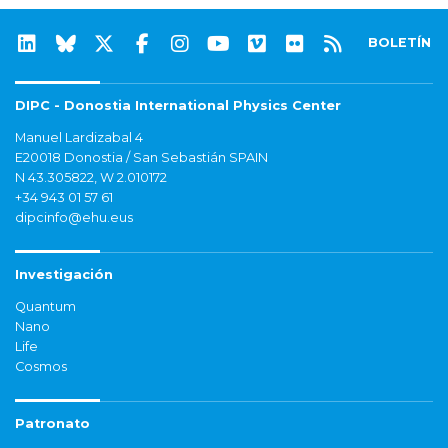
BOLETÍN
DIPC - Donostia International Physics Center
Manuel Lardizabal 4
E20018 Donostia / San Sebastián SPAIN
N 43.305822, W 2.010172
+34 943 01 57 61
dipcinfo@ehu.eus
Investigación
Quantum
Nano
Life
Cosmos
Patronato