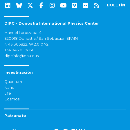
BOLETÍN
DIPC - Donostia International Physics Center
Manuel Lardizabal 4
E20018 Donostia / San Sebastián SPAIN
N 43.305822, W 2.010172
+34 943 01 57 61
dipcinfo@ehu.eus
Investigación
Quantum
Nano
Life
Cosmos
Patronato