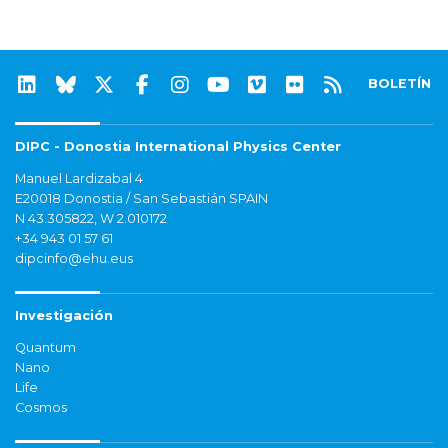
BOLETÍN
DIPC - Donostia International Physics Center
Manuel Lardizabal 4
E20018 Donostia / San Sebastián SPAIN
N 43.305822, W 2.010172
+34 943 01 57 61
dipcinfo@ehu.eus
Investigación
Quantum
Nano
Life
Cosmos