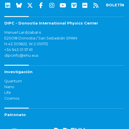
BOLETÍN
DIPC - Donostia International Physics Center
Manuel Lardizabal 4
E20018 Donostia / San Sebastián SPAIN
N 43.305822, W 2.010172
+34 943 01 57 61
dipcinfo@ehu.eus
Investigación
Quantum
Nano
Life
Cosmos
Patronato