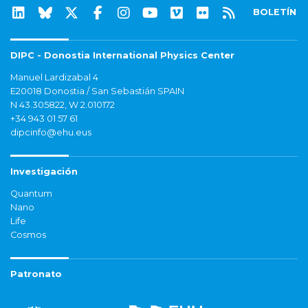
BOLETÍN
DIPC - Donostia International Physics Center
Manuel Lardizabal 4
E20018 Donostia / San Sebastián SPAIN
N 43.305822, W 2.010172
+34 943 01 57 61
dipcinfo@ehu.eus
Investigación
Quantum
Nano
Life
Cosmos
Patronato