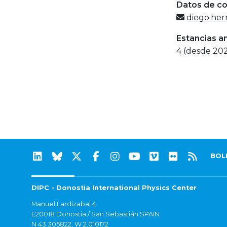
Datos de c
diego.her
Estancias a
4 (desde 20
BOL
DIPC - Donostia International Physics Center
Manuel Lardizabal 4
E20018 Donostia / San Sebastián SPAIN
N 43.305822, W 2.010172