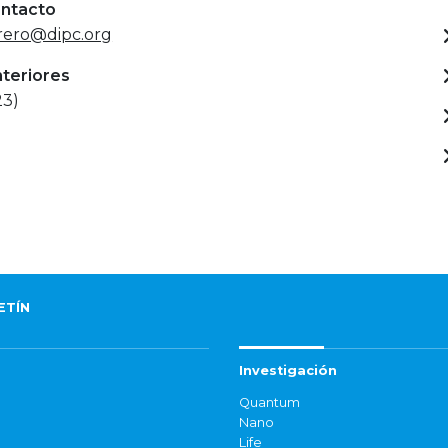
ontacto
rero@dipc.org
nteriores
23)
ETÍN
Investigación
Quantum
Nano
Life