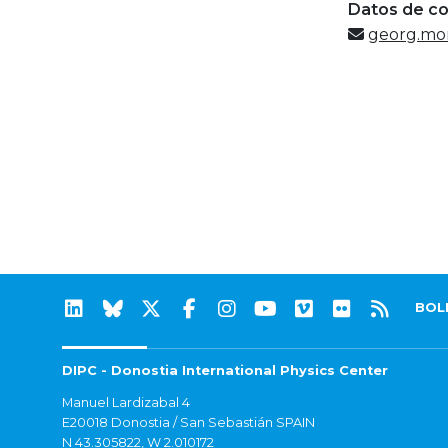
Datos de c
georg.mo
BOL
DIPC - Donostia International Physics Center
Manuel Lardizabal 4
E20018 Donostia / San Sebastián SPAIN
N 43.305822, W 2.010172