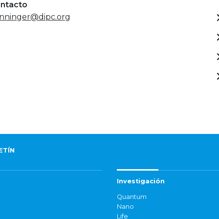
ontacto
nninger@dipc.org
ETÍN
Investigación
Quantum
Nano
Life