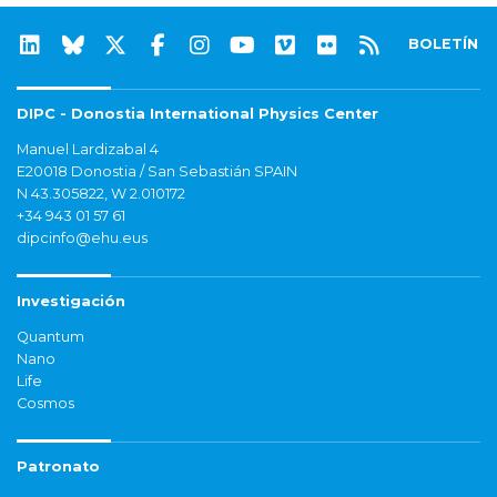
BOLETÍN
DIPC - Donostia International Physics Center
Manuel Lardizabal 4
E20018 Donostia / San Sebastián SPAIN
N 43.305822, W 2.010172
+34 943 01 57 61
dipcinfo@ehu.eus
Investigación
Quantum
Nano
Life
Cosmos
Patronato