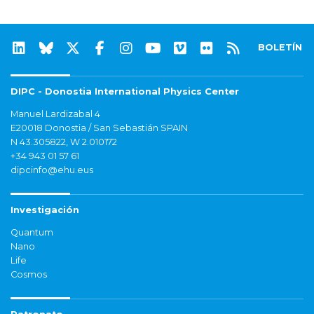
BOLETÍN
DIPC - Donostia International Physics Center
Manuel Lardizabal 4
E20018 Donostia / San Sebastián SPAIN
N 43.305822, W 2.010172
+34 943 01 57 61
dipcinfo@ehu.eus
Investigación
Quantum
Nano
Life
Cosmos