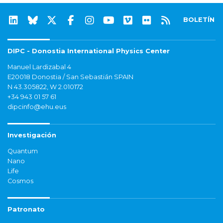
BOLETÍN
DIPC - Donostia International Physics Center
Manuel Lardizabal 4
E20018 Donostia / San Sebastián SPAIN
N 43.305822, W 2.010172
+34 943 01 57 61
dipcinfo@ehu.eus
Investigación
Quantum
Nano
Life
Cosmos
Patronato