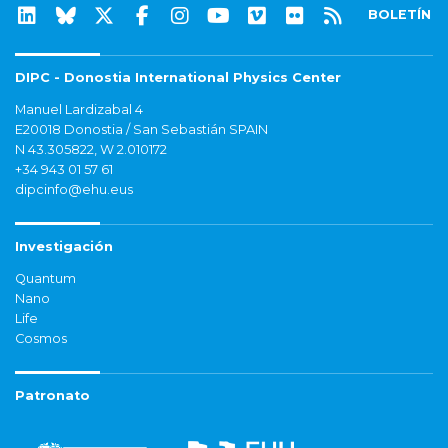
BOLETÍN
DIPC - Donostia International Physics Center
Manuel Lardizabal 4
E20018 Donostia / San Sebastián SPAIN
N 43.305822, W 2.010172
+34 943 01 57 61
dipcinfo@ehu.eus
Investigación
Quantum
Nano
Life
Cosmos
Patronato