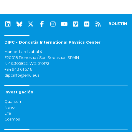
BOLETÍN
DIPC - Donostia International Physics Center
Manuel Lardizabal 4
E20018 Donostia / San Sebastián SPAIN
N 43.305822, W 2.010172
+34 943 01 57 61
dipcinfo@ehu.eus
Investigación
Quantum
Nano
Life
Cosmos