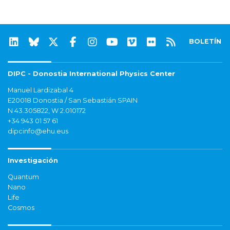
BOLETÍN
DIPC - Donostia International Physics Center
Manuel Lardizabal 4
E20018 Donostia / San Sebastián SPAIN
N 43.305822, W 2.010172
+34 943 01 57 61
dipcinfo@ehu.eus
Investigación
Quantum
Nano
Life
Cosmos