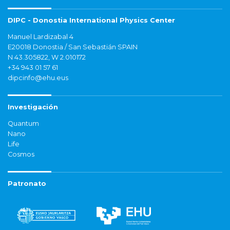
DIPC - Donostia International Physics Center
Manuel Lardizabal 4
E20018 Donostia / San Sebastián SPAIN
N 43.305822, W 2.010172
+34 943 01 57 61
dipcinfo@ehu.eus
Investigación
Quantum
Nano
Life
Cosmos
Patronato