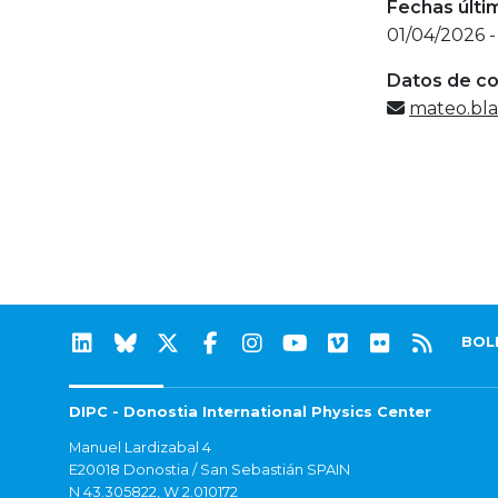
Fechas últi
01/04/2026 -
Datos de c
mateo.bl
BOL
DIPC - Donostia International Physics Center
Manuel Lardizabal 4
E20018 Donostia / San Sebastián SPAIN
N 43.305822, W 2.010172