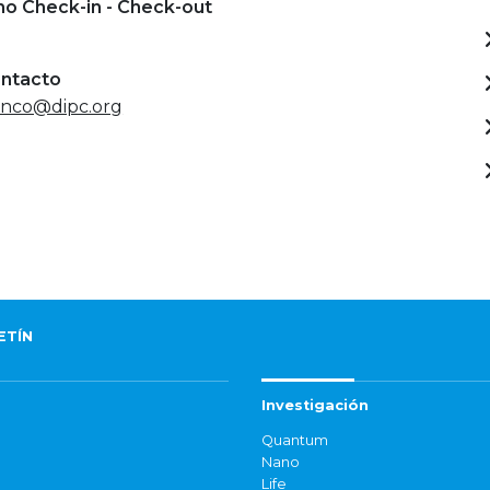
mo Check-in - Check-out
ontacto
anco@dipc.org
ETÍN
Investigación
Quantum
Nano
Life