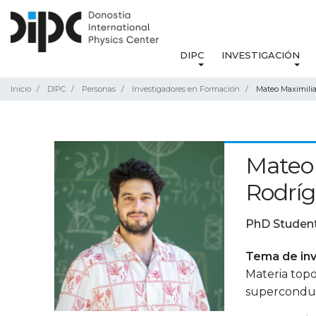
DIPC
INVESTIGACIÓN
Inicio
DIPC
Personas
Investigadores en Formación
Mateo Maximili
Mateo 
Rodrí
PhD Studen
Tema de inv
Materia topo
superconduc