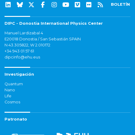
BOLETÍN
DIPC - Donostia International Physics Center
Manuel Lardizabal 4
E20018 Donostia / San Sebastián SPAIN
N 43.305822, W 2.010172
+34 943 01 57 61
dipcinfo@ehu.eus
Investigación
Quantum
Nano
Life
Cosmos
Patronato