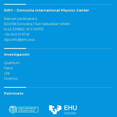
DIPC - Donostia International Physics Center
Manuel Lardizabal 4
E20018 Donostia / San Sebastián SPAIN
N 43.305822, W 2.010172
+34 943 01 57 61
dipcinfo@ehu.eus
Investigación
Quantum
Nano
Life
Cosmos
Patronato