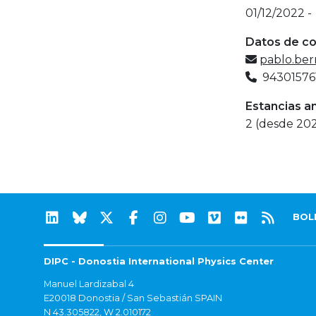
01/12/2022 -
Datos de c
pablo.be
94301576
Estancias a
2 (desde 202
BOL
DIPC - Donostia International Physics Center
Manuel Lardizabal 4
E20018 Donostia / San Sebastián SPAIN
N 43.305822, W 2.010172