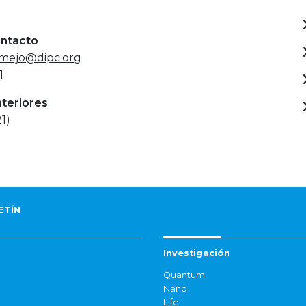
ontacto
rmejo@dipc.org
1
nteriores
1)
ETÍN
Investigación
Quantum
Nano
Life