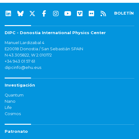
BOLETÍN
DIPC - Donostia International Physics Center
Manuel Lardizabal 4
E20018 Donostia / San Sebastián SPAIN
N 43.305822, W 2.010172
+34 943 01 57 61
dipcinfo@ehu.eus
Investigación
Quantum
Nano
Life
Cosmos
Patronato