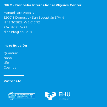
DIPC - Donostia International Physics Center
Manuel Lardizabal 4
E20018 Donostia / San Sebastián SPAIN
N 43.305822, W 2.010172
+34 943 01 57 61
dipcinfo@ehu.eus
Investigación
Quantum
Nano
Life
Cosmos
Patronato