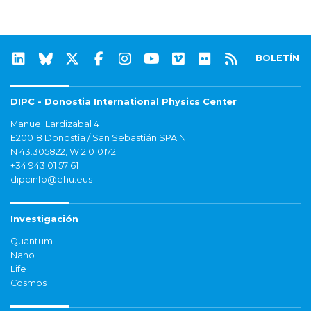
BOLETÍN
DIPC - Donostia International Physics Center
Manuel Lardizabal 4
E20018 Donostia / San Sebastián SPAIN
N 43.305822, W 2.010172
+34 943 01 57 61
dipcinfo@ehu.eus
Investigación
Quantum
Nano
Life
Cosmos