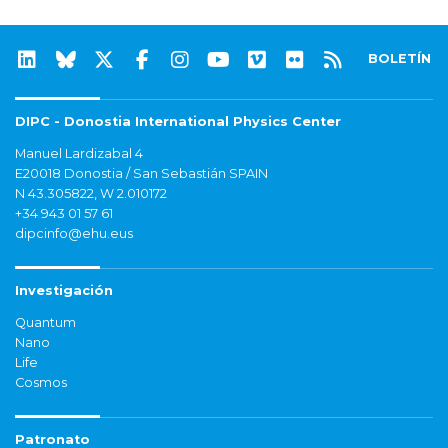
BOLETÍN
DIPC - Donostia International Physics Center
Manuel Lardizabal 4
E20018 Donostia / San Sebastián SPAIN
N 43.305822, W 2.010172
+34 943 01 57 61
dipcinfo@ehu.eus
Investigación
Quantum
Nano
Life
Cosmos
Patronato