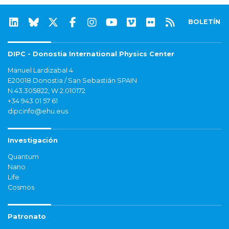
BOLETÍN
DIPC - Donostia International Physics Center
Manuel Lardizabal 4
E20018 Donostia / San Sebastián SPAIN
N 43.305822, W 2.010172
+34 943 01 57 61
dipcinfo@ehu.eus
Investigación
Quantum
Nano
Life
Cosmos
Patronato