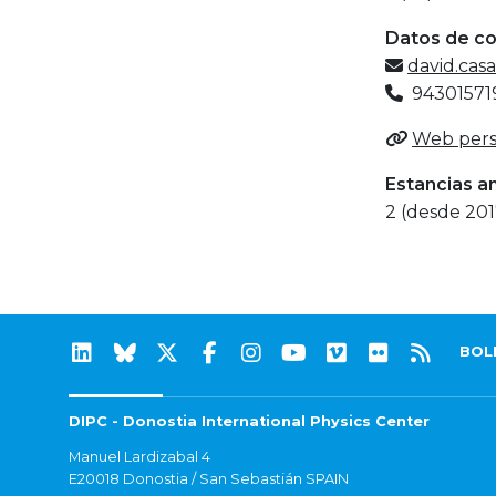
Datos de c
david.cas
94301571
Web pers
Estancias a
2 (desde 201
BOL
DIPC - Donostia International Physics Center
Manuel Lardizabal 4
E20018 Donostia / San Sebastián SPAIN