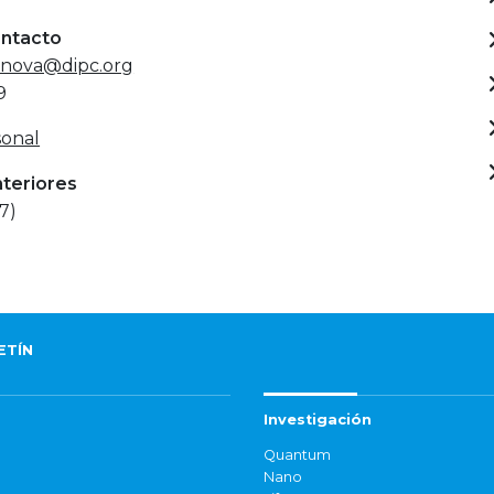
ontacto
anova@dipc.org
9
onal
nteriores
7)
ETÍN
Investigación
Quantum
Nano