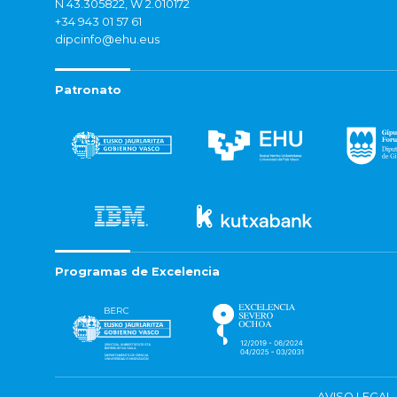
N 43.305822, W 2.010172
+34 943 01 57 61
dipcinfo@ehu.eus
Patronato
Programas de Excelencia
AVISO LEGAL